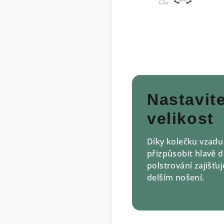
Nastavit
velikost
Díky kolečku vzadu
přizpůsobit hlavě d
polstrování zajišťuj
delším nošení.