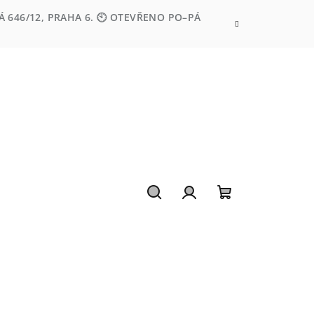
 646/12, PRAHA 6. 🕙 OTEVŘENO PO–PÁ
Hledat
Přihlášení
Nákupní
košík