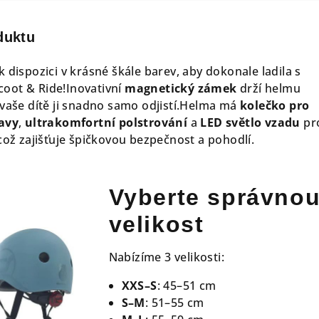
duktu
k dispozici v krásné škále barev, aby dokonale ladila s
oot & Ride!Inovativní
magnetický zámek
drží helmu
 vaše dítě ji snadno samo odjistí.Helma má
kolečko pro
lavy
,
ultrakomfortní polstrování
a
LED světlo vzadu
pr
což zajišťuje špičkovou bezpečnost a pohodlí.
Vyberte správno
velikost
Nabízíme 3 velikosti:
XXS–S
: 45–51 cm
S–M
: 51–55 cm