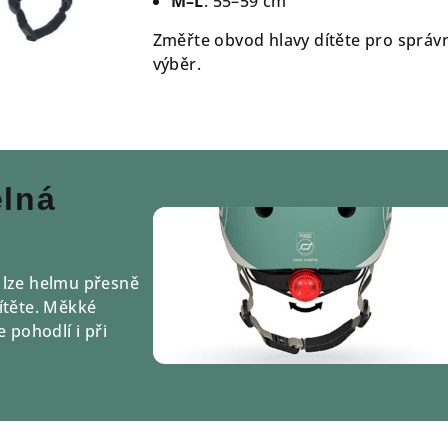
M–L
: 55–59 cm
Změřte obvod hlavy dítěte pro správ
výběr.
elná
 lze helmu přesně
ítěte. Měkké
e pohodlí i při