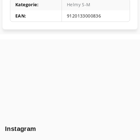
Kategorie
:
Helmy S-M
EAN
:
9120133000836
Z
á
p
a
t
í
Instagram