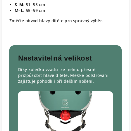
S–M
: 51–55 cm
M–L
: 55–59 cm
Změřte obvod hlavy dítěte pro správný výběr.
Nastavitelná velikost
Díky kolečku vzadu lze helmu přesně
přizpůsobit hlavě dítěte. Měkké polstrování
zajišťuje pohodlí i při delším nošení.