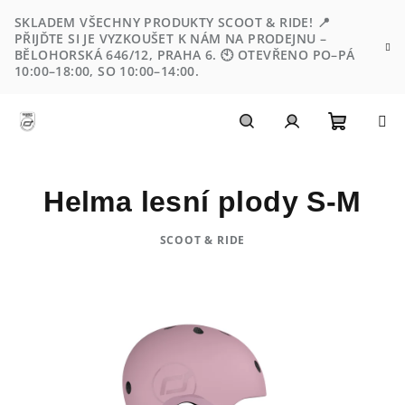
Přejít
SKLADEM VŠECHNY PRODUKTY SCOOT & RIDE! 📍
na
PŘIJĎTE SI JE VYZKOUŠET K NÁM NA PRODEJNU –
obsah
BĚLOHORSKÁ 646/12, PRAHA 6. 🕙 OTEVŘENO PO–PÁ
10:00–18:00, SO 10:00–14:00.
Nákupn
Hledat
Přihlášení
Helma lesní plody S-M
košík
SCOOT & RIDE