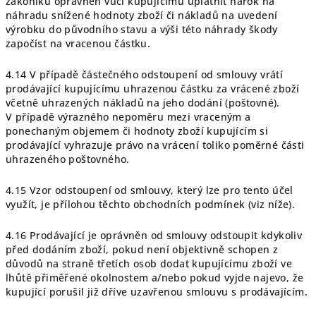
zákoníku oprávněn vůči kupujícímu uplatnit nárok na
náhradu snížené hodnoty zboží či nákladů na uvedení
výrobku do původního stavu a výši této náhrady škody
započíst na vracenou částku.
4.14 V případě částečného odstoupení od smlouvy vrátí
prodávající kupujícímu uhrazenou částku za vrácené zboží
včetně uhrazených nákladů na jeho dodání (poštovné).
V případě výrazného nepoměru mezi vraceným a
ponechaným objemem či hodnoty zboží kupujícím si
prodávající vyhrazuje právo na vrácení toliko poměrné části
uhrazeného poštovného.
4.15 Vzor odstoupení od smlouvy, který lze pro tento účel
využít, je přílohou těchto obchodních podmínek (viz níže).
4.16 Prodávající je oprávněn od smlouvy odstoupit kdykoliv
před dodáním zboží, pokud není objektivně schopen z
důvodů na straně třetích osob dodat kupujícímu zboží ve
lhůtě přiměřené okolnostem a/nebo pokud vyjde najevo, že
kupující porušil již dříve uzavřenou smlouvu s prodávajícím.