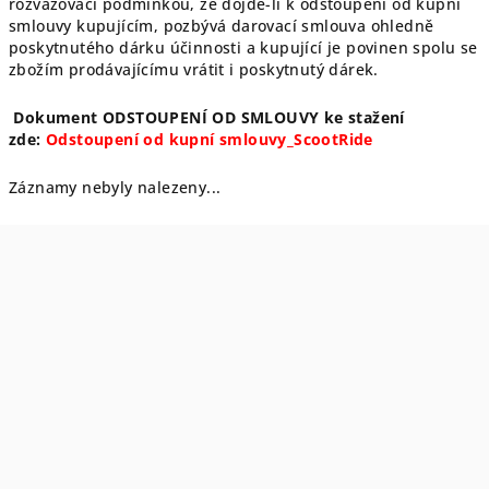
rozvazovací podmínkou, že dojde-li k odstoupení od kupní
smlouvy kupujícím, pozbývá darovací smlouva ohledně
poskytnutého dárku účinnosti a kupující je povinen spolu se
zbožím prodávajícímu vrátit i poskytnutý dárek.
Dokument ODSTOUPENÍ OD SMLOUVY ke stažení
zde:
Odstoupení od kupní smlouvy_ScootRide
Záznamy nebyly nalezeny...
Z
á
p
a
t
í