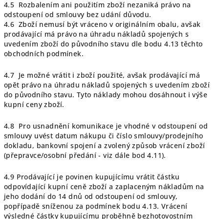
4.5 Rozbalením ani použitím zboží nezaniká právo na
odstoupení od smlouvy bez udání důvodu.
4.6 Zboží nemusí být vráceno v originálním obalu, avšak
prodávající má právo na úhradu nákladů spojených s
uvedením zboží do původního stavu dle bodu 4.13 těchto
obchodních podmínek.
4.7 Je možné vrátit i zboží použité, avšak prodávající má
opět právo na úhradu nákladů spojených s uvedením zboží
do původního stavu. Tyto náklady mohou dosáhnout i výše
kupní ceny zboží.
4.8 Pro usnadnění komunikace je vhodné v odstoupení od
smlouvy uvést datum nákupu či číslo smlouvy/prodejního
dokladu, bankovní spojení a zvolený způsob vrácení zboží
(přepravce/osobní předání - viz dále bod 4.11).
4.9 Prodávající je povinen kupujícímu vrátit částku
odpovídající kupní ceně zboží a zaplaceným nákladům na
jeho dodání do 14 dnů od odstoupení od smlouvy,
popřípadě sníženou za podmínek bodu 4.13. Vrácení
výsledné částky kupujícímu proběhně bezhotovostním