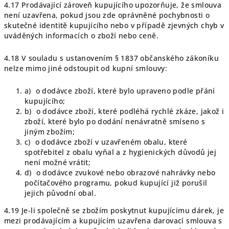
4.17 Prodávající zároveň kupujícího upozorňuje, že smlouva
není uzavřena, pokud jsou zde oprávněné pochybnosti o
skutečné identitě kupujícího nebo v případě zjevných chyb v
uváděných informacích o zboží nebo ceně.
4.18 V souladu s ustanovením § 1837 občanského zákoníku
nelze mimo jiné odstoupit od kupní smlouvy:
a) o dodávce zboží, které bylo upraveno podle přání
kupujícího;
b) o dodávce zboží, které podléhá rychlé zkáze, jakož i
zboží, které bylo po dodání nenávratně smíseno s
jiným zbožím;
c) o dodávce zboží v uzavřeném obalu, které
spotřebitel z obalu vyňal a z hygienických důvodů jej
není možné vrátit;
d) o dodávce zvukové nebo obrazové nahrávky nebo
počítačového programu, pokud kupující již porušil
jejich původní obal.
4.19 Je-li společně se zbožím poskytnut kupujícímu dárek, je
mezi prodávajícím a kupujícím uzavřena darovací smlouva s