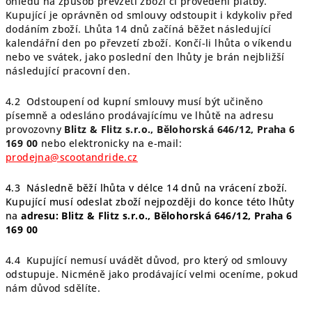
ohledu na způsob převzetí zboží či provedení platby.
Kupující je oprávněn od smlouvy odstoupit i kdykoliv před
dodáním zboží. Lhůta 14 dnů začíná běžet následující
kalendářní den po převzetí zboží. Končí-li lhůta o víkendu
nebo ve svátek, jako poslední den lhůty je brán nejbližší
následující pracovní den.
4.2 Odstoupení od kupní smlouvy musí být učiněno
písemně a odesláno prodávajícímu ve lhůtě na adresu
provozovny
Blitz & Flitz s.r.o.,
Bělohorská 646/12, Praha 6
169 00
nebo elektronicky na e-mail
:
prodejna@scootandride.cz
4.3 Následně běží lhůta v délce 14 dnů na vrácení zboží.
Kupující musí odeslat zboží nejpozději do konce této lhůty
na
adresu: Blitz & Flitz s.r.o.,
Bělohorská 646/12, Praha 6
169 00
4.4 Kupující nemusí uvádět důvod, pro který od smlouvy
odstupuje. Nicméně jako prodávající velmi oceníme, pokud
nám důvod sdělíte.