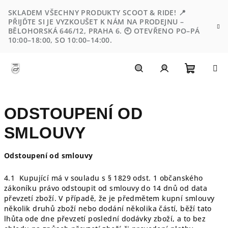
Přejít
SKLADEM VŠECHNY PRODUKTY SCOOT & RIDE! 📍
na
PŘIJĎTE SI JE VYZKOUŠET K NÁM NA PRODEJNU –
obsah
BĚLOHORSKÁ 646/12, PRAHA 6. 🕙 OTEVŘENO PO–PÁ
10:00–18:00, SO 10:00–14:00.
Nákupn
Hledat
Přihlášení
ODSTOUPENÍ OD
košík
SMLOUVY
Odstoupení od smlouvy
4.1 Kupující má v souladu s § 1829 odst. 1 občanského
zákoníku právo odstoupit od smlouvy do 14 dnů od data
převzetí zboží. V případě, že je předmětem kupní smlouvy
několik druhů zboží nebo dodání několika částí, běží tato
lhůta ode dne převzetí poslední dodávky zboží, a to bez